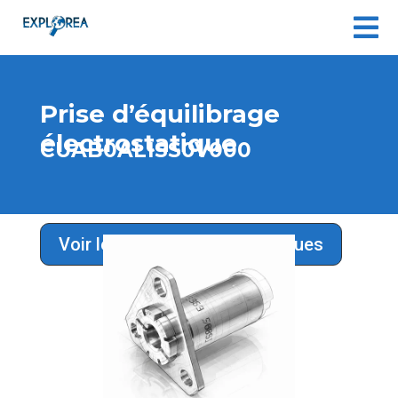

Prise d’équilibrage
électrostatique
CUAB0AL1SS0V000
Voir les solutions Aéronautiques