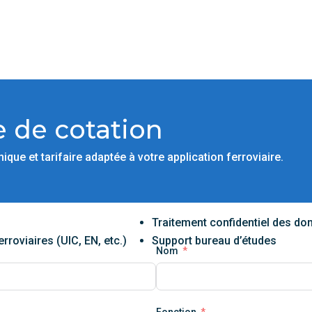
de cotation
que et tarifaire adaptée à votre application ferroviaire.
h
Traitement confidentiel des do
roviaires (UIC, EN, etc.)
Support bureau d’études
Nom
Fonction