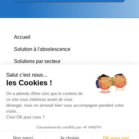
Accueil
Solution à l'obsolescence
Solutions par secteur
Explorea
Salut c'est nous...
les Cookies !
CONTACT
On a attendu d'être sûrs que le contenu de
+33 (
0)6 11 14 83 55
ce site vous intéresse avant de vous
déranger, mais on aimerait bien vous accompagner pendant votre
CONSEIL@EXPLOREA.EU
visite...
Linkedin
C'est OK pour vous ?
Consentements certifiés par
Non merci
Je choisis
OK pour moi